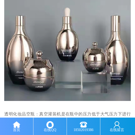
透明化妆品空瓶：真空灌装机是在瓶中的压力低于大气压力下进行
灌装的机械，采用连续的真空吸力，将产品抽入容器，其连续吸力
首页
在线QQ
18502019386
在线留言
由一个与真空腔室和的灌装阀相连的真空泵产生。