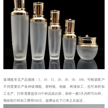
玻璃瓶常见产品规格：5、10、15、20、30、50、100。可根据客户
不同需要生产各种玻璃瓶、塑料瓶、电镀、烤漆加工，也可来样加
工生产。打样需要提供10个样品或白胚，来样一般5天内即可出样。
预收取打样加工费用500元，版费会在下订单之后返还 。