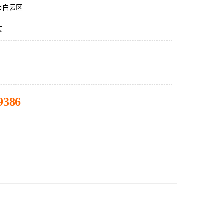
市白云区
瓶
9386