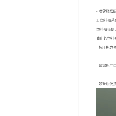
- 喷雾瓶
2. 塑料瓶系
塑料瓶轻便
我们的塑料
- 按压瓶
- 膏霜瓶
- 软管瓶