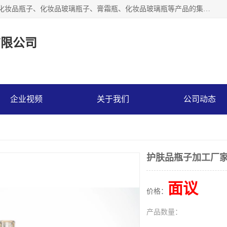
【1分钟前更新】广州乐鑫玻璃制品有限公司是一家专业从事化妆品瓶子、化妆品玻璃瓶子、膏霜瓶、化妆品玻璃瓶等产品的集开发研制、生产、销售于一体的实业型玻璃制品生产企业。产品从设计、开模、试样、生产、蒙砂、抛光、喷涂、高低温单色及多色印刷，烫金（银）到交货实现一条龙服务。
有限公司
企业视频
关于我们
公司动态
护肤品瓶子加工厂
面议
价格：
产品数量：