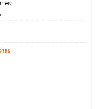
市白云区
瓶
9386