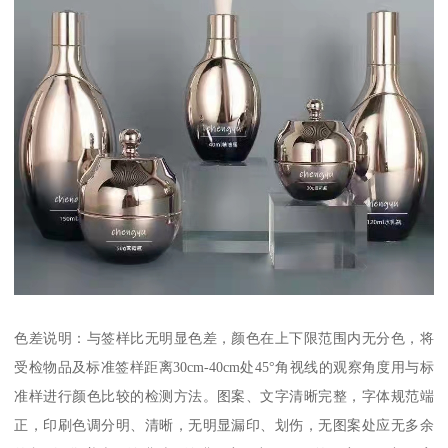
色差说明：与签样比无明显色差，颜色在上下限范围内无分色，将
受检物品及标准签样距离30cm-40cm处45°角视线的观察角度用与标
准样进行颜色比较的检测方法。图案、文字清晰完整，字体规范端
正，印刷色调分明、清晰，无明显漏印、划伤，无图案处应无多余