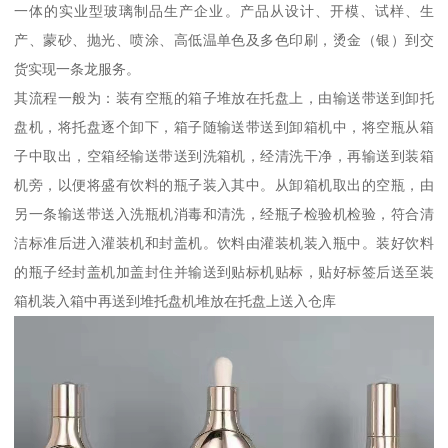
一体的实业型玻璃制品生产企业。产品从设计、开模、试样、生
产、蒙砂、抛光、喷涂、高低温单色及多色印刷，烫金（银）到交
货实现一条龙服务。
其流程一般为：装有空瓶的箱子堆放在托盘上，由输送带送到卸托
盘机，将托盘逐个卸下，箱子随输送带送到卸箱机中，将空瓶从箱
子中取出，空箱经输送带送到洗箱机，经清洗干净，再输送到装箱
机旁，以便将盛有饮料的瓶子装入其中。从卸箱机取出的空瓶，由
另一条输送带送入洗瓶机消毒和清洗，经瓶子检验机检验，符合清
洁标准后进入灌装机和封盖机。饮料由灌装机装入瓶中。装好饮料
的瓶子经封盖机加盖封住并输送到贴标机贴标，贴好标签后送至装
箱机装入箱中再送到堆托盘机堆放在托盘上送入仓库