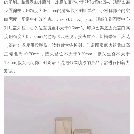
的印刷。瓶盖表面涂膜时，涂膜硬度不小于2H铅笔硬度4、顶部图案
位置偏差：用精度为0·02mm的游标卡尺测量试样、小对称部位的空
白宽度；图案中心偏差值。：a=（b1一b2）／2。顶部印刷图案中心
对瓶盖外径中心的位置偏差不大于0.6mm5、印刷图案底边距盖口高
度用精度为0，02mm的游标卡尺检测，接头错位、切槽错位、滚花
（滚齿）深度用投影仪、读数放大镜检测。印刷图案底边距盖口高
度偏差为±0·20mm，接头错位不大于0·30mm，接头重叠不大于
1.5mm,接头无间隙。针对表面是电镀或喷涂的产品，需进行附着力
测试：