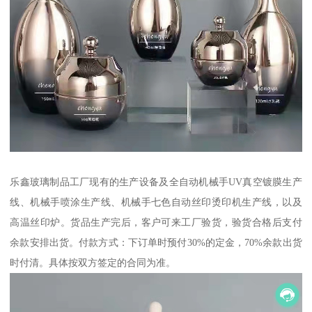
乐鑫玻璃制品工厂现有的生产设备及全自动机械手UV真空镀膜生产
线、机械手喷涂生产线、机械手七色自动丝印烫印机生产线，以及
高温丝印炉。货品生产完后，客户可来工厂验货，验货合格后支付
余款安排出货。付款方式：下订单时预付30%的定金，70%余款出货
时付清。具体按双方签定的合同为准。