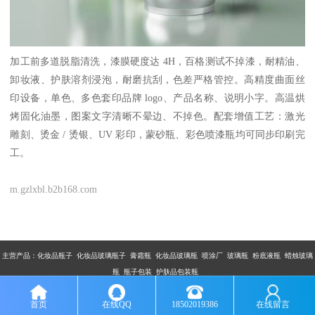
加工前多道脱脂清洗，漆膜硬度达 4H，百格测试不掉漆，耐精油、
卸妆液、护肤溶剂浸泡，耐磨抗刮，色差严格管控。高精度曲面丝
印设备，单色、多色套印品牌 logo、产品名称、说明小字。高温烘
烤固化油墨，图案文字清晰不晕边、不掉色。配套增值工艺：激光
雕刻、烫金 / 烫银、UV 彩印，蒙砂瓶、彩色喷漆瓶均可同步印刷完
工。
m.gzlxbl.b2b168.com
主营产品：
化妆品瓶子 化妆品玻璃瓶子 膏霜瓶 化妆品玻璃瓶 喷涂厂 玻璃瓶 粉底液瓶 蜡烛玻璃
瓶 瓶子包装 护肤品包装瓶
版权所有：广州市乐鑫玻璃制品有限公司
首页
在线QQ
18502019386
在线留言